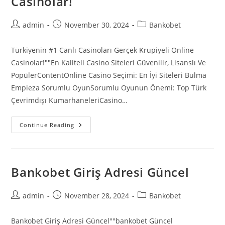
Casinolar!
admin
November 30, 2024
Bankobet
Türkiyenin #1 Canlı Casinoları Gerçek Krupiyeli Online
Casinolar!""En Kaliteli Casino Siteleri Güvenilir, Lisanslı Ve
PopülerContentOnline Casino Seçimi: En İyi Siteleri Bulma
Empieza Sorumlu OyunSorumlu Oyunun Önemi: Top Türk
Çevrimdışı KumarhaneleriCasino…
Continue Reading
Bankobet Giriş Adresi Güncel
admin
November 28, 2024
Bankobet
Bankobet Giriş Adresi Güncel""bankobet Güncel